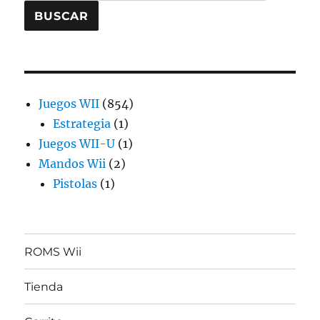
por:
BUSCAR
854
Juegos WII
854
1
productos
Estrategia
1
producto
1
Juegos WII-U
1
2
producto
Mandos Wii
2
1
productos
Pistolas
1
producto
ROMS Wii
Tienda