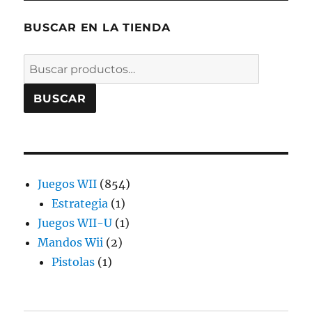
BUSCAR EN LA TIENDA
Buscar
por:
BUSCAR
854
Juegos WII
854
1
productos
Estrategia
1
producto
1
Juegos WII-U
1
2
producto
Mandos Wii
2
1
productos
Pistolas
1
producto