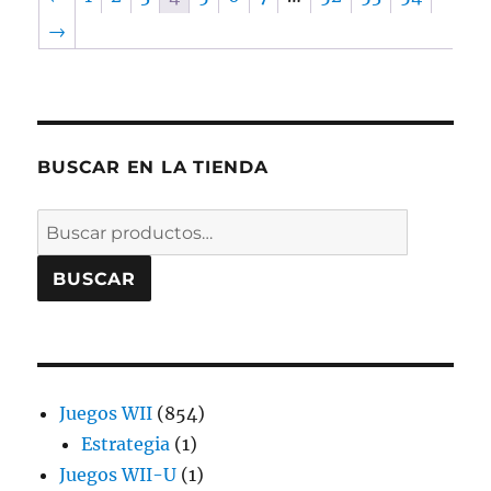
→
BUSCAR EN LA TIENDA
Buscar
por:
BUSCAR
854
Juegos WII
854
1
productos
Estrategia
1
producto
1
Juegos WII-U
1