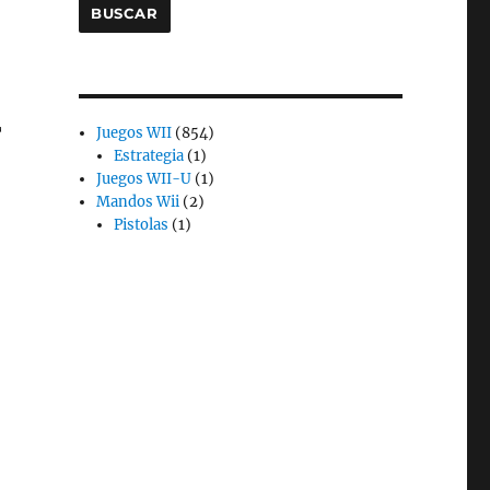
BUSCAR
854
T
Juegos WII
854
1
productos
Estrategia
1
producto
1
Juegos WII-U
1
2
producto
Mandos Wii
2
1
productos
Pistolas
1
producto