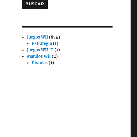
BUSCAR
854
Juegos WII
854
1
productos
Estrategia
1
producto
1
Juegos WII-U
1
2
producto
Mandos Wii
2
1
productos
Pistolas
1
producto