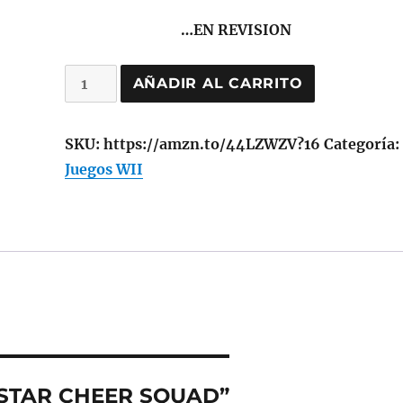
…EN REVISION
ALL-
AÑADIR AL CARRITO
STAR
CHEER
SKU:
https://amzn.to/44LZWZV?16
Categoría:
SQUAD
Juegos WII
cantidad
LL-STAR CHEER SQUAD”